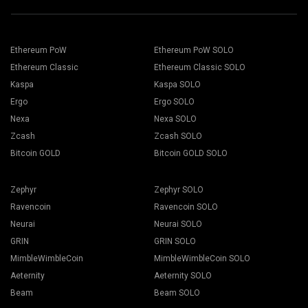
당신의 월렛 주소를 Address (주소) 필드에 붙여넣기를 하고
작업자 탭으로 이동합니다.
Name (이름)필드에 본인의 이름을 입력하세요. 그리고 Create
마이닝 리그를 선택하고 마이닝 버튼을 누릅니다.
(생성) 버튼을 누르세요.
2Miners 채굴 풀을 선택하세요. 팝업이 나타날 때, 본인의 위치
와 제일 가까운 서버를 선택하세요. 유럽지역의 기초 위치는
Ethereum PoW
Ethereum PoW SOLO
EU(유럽연합) 입니다.
Ethereum Classic
Ethereum Classic SOLO
Kaspa
Kaspa SOLO
Ergo
Ergo SOLO
드롭다운 목록에서 지갑, 코인, 마이너를 선택하세요.
Nexa
Nexa SOLO
Zcash
Zcash SOLO
Bitcoin GOLD
Bitcoin GOLD SOLO
모든 버튼에 적용하여 채굴을 시작합니다.
Zephyr
Zephyr SOLO
Ravencoin
Ravencoin SOLO
Neurai
Neurai SOLO
GRIN
GRIN SOLO
MimbleWimbleCoin
MimbleWimbleCoin SOLO
Aeternity
Aeternity SOLO
Beam
Beam SOLO