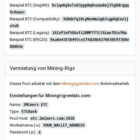
Beispiel BTC (SegWit):
bc1qnkyhslv83yyp0q0suxw0uj3lg9drgqq
9c0auzc
Beispiel BTC (Compatibility):
3GRdnTq18LyNveWa1gQJcgp8qEnzij
v5vR
Beispiel BTC (Legacy):
1A1zP1eP5QGefi2DMPTfTL5SLmv7DivfNa
Beispiel ETC (ERC20):
0xa6e43E5D497ce1f4d28b4270630E97308e
DA8b3e
Vermietung von Mining-Rigs
Dieser Pool arbeitet mit dem
Miningrigrentals.com
Bohrinselverleih.
Einstellungen für Miningrigrentals.com:
Name:
2Miners ETC
Type:
ETCHash
Pool Host:
etc.2miners.com:1010
Workername (-u):
YOUR_WALLET_ADDRESS
Password (-p):
x