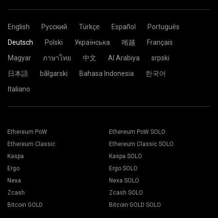
English
Русский
Türkçe
Español
Português
Deutsch
Polski
Українська
㗂越
Français
Magyar
ภาษาไทย
中文
Al Arabiya
srpski
日本語
bãlgarski
Bahasa Indonesia
한국어
Italiano
Ethereum PoW
Ethereum PoW SOLO
Ethereum Classic
Ethereum Classic SOLO
Kaspa
Kaspa SOLO
Ergo
Ergo SOLO
Nexa
Nexa SOLO
Zcash
Zcash SOLO
Bitcoin GOLD
Bitcoin GOLD SOLO