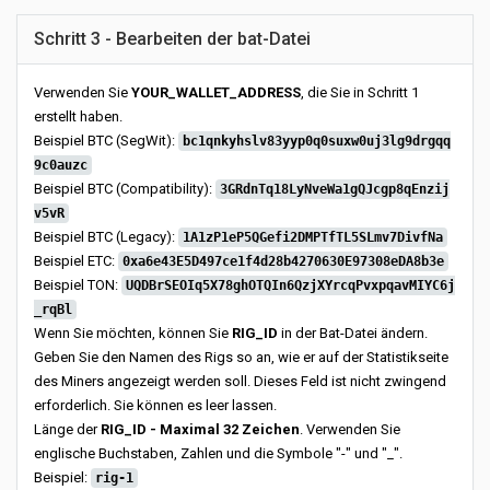
Schritt 3 - Bearbeiten der bat-Datei
Verwenden Sie
YOUR_WALLET_ADDRESS
, die Sie in Schritt 1
erstellt haben.
Beispiel BTC (SegWit):
bc1qnkyhslv83yyp0q0suxw0uj3lg9drgqq
9c0auzc
Beispiel BTC (Compatibility):
3GRdnTq18LyNveWa1gQJcgp8qEnzij
v5vR
Beispiel BTC (Legacy):
1A1zP1eP5QGefi2DMPTfTL5SLmv7DivfNa
Beispiel ETC:
0xa6e43E5D497ce1f4d28b4270630E97308eDA8b3e
Beispiel TON:
UQDBrSEOIq5X78ghOTQIn6QzjXYrcqPvxpqavMIYC6j
_rqBl
Wenn Sie möchten, können Sie
RIG_ID
in der Bat-Datei ändern.
Geben Sie den Namen des Rigs so an, wie er auf der Statistikseite
des Miners angezeigt werden soll. Dieses Feld ist nicht zwingend
erforderlich. Sie können es leer lassen.
Länge der
RIG_ID - Maximal 32 Zeichen
. Verwenden Sie
englische Buchstaben, Zahlen und die Symbole "-" und "_".
Beispiel:
rig-1