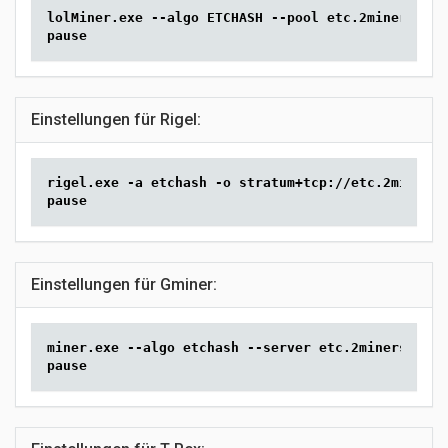
lolMiner.exe --algo ETCHASH --pool etc.2miners.com
pause
Einstellungen für Rigel:
rigel.exe -a etchash -o stratum+tcp://etc.2miners.
pause
Einstellungen für Gminer:
miner.exe --algo etchash --server etc.2miners.com:
pause