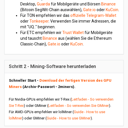
Desktop,
Guarda
für Mobilgeräte und Börsen
Binance
(Bitcoin SegWit-Chain auswählen),
Gate.io
oder
KuCoin
.
Für TON empfehlen wir das
offizielle Telegram-Wallet
oder
Tonkeeper
. Verwenden Sie immer Adressen, die
mit "UQ.." beginnen.
Für ETC empfehlen wir
Trust Wallet
für Mobilgeräte
und tauscht
Binance
aus (wählen Sie die Ethereum
Classic-Chain),
Gate.io
oder
KuCoin
.
Schritt 2 - Mining-Software herunterladen
Schneller Start -
Download der fertigen Version des GPU
Miners
(Archiv-Passwort - 2miners).
Für Nvidia-GPUs empfehlen wir T-Rex (
Leitfaden - So verwenden
Sie T-Rex
) oder GMiner (
Leitfaden - So verwenden Sie GMiner
).
Für AMD-GPUs empfehlen wir lolMiner (
Guide - How to use
lolMiner
) oder GMiner (
Guide - How to use GMiner
).