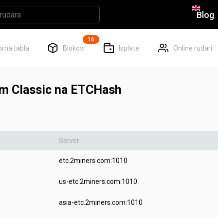
Blog
16
rna tabla
Blokovi
Isplate
Online rudari
um Classic na ETCHash
Server
etc.2miners.com:1010
us-etc.2miners.com:1010
asia-etc.2miners.com:1010