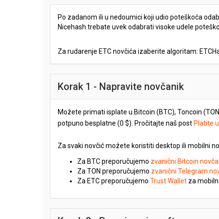
Po zadanom ili u nedoumici koji udio poteškoća odabra
Nicehash trebate uvek odabrati visoke udele potešk
Za rudarenje ETC novčića izaberite algoritam: ETCH
Korak 1 - Napravite novčanik
Možete primati isplate u Bitcoin (BTC), Toncoin (TON)
potpuno besplatne (0 $). Pročitajte naš post
Platite 
Za svaki novčić možete koristiti desktop ili mobilni no
Za BTC preporučujemo
zvanični Bitcoin novča
Za TON preporučujemo
zvanični Telegram no
Za ETC preporučujemo
Trust Wallet
za mobiln