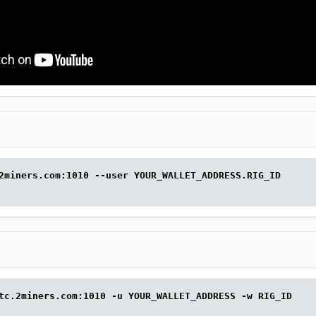
2miners.com:1010 --user YOUR_WALLET_ADDRESS.RIG_ID
tc.2miners.com:1010 -u YOUR_WALLET_ADDRESS -w RIG_ID