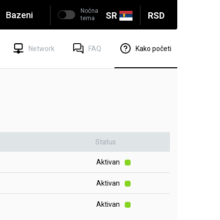
Noćna
Bazeni
SR
RSD
tema
Network
FAQ
Kako početi
Status
Aktivan
Aktivan
Aktivan