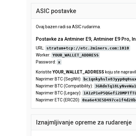
ASIC postavke
Ovaj bazen radi sa ASIC rudarima.
Postavke za Antminer E9, Antminer E9 Pro, In
URL:
stratum+tcp://etc.2miners.com:1010
Worker:
YOUR_WALLET_ADDRESS
Password:
x
Koristite
YOUR_WALLET_ADDRESS
koju ste napravil
Naprimer BTC (SegWit):
bc1qnkyhslv83yyp0q0su
Naprimer BTC (Compatibility):
3GRdnTq18LyNveWa
Naprimer BTC (Legacy):
1A1zP1eP5QGefi2DMPTfT
Naprimer ETC (ERC20):
0xa6e43E5D497ce1f4d28b
Iznajmljivanje opreme za rudarenje