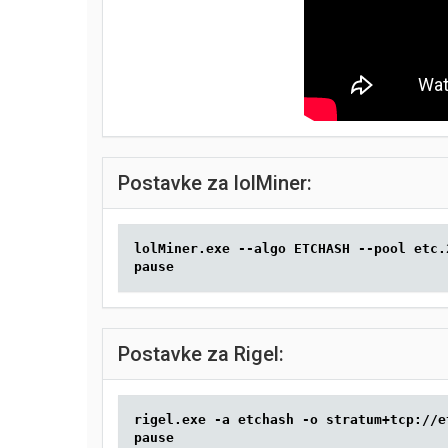
Postavke za lolMiner:
lolMiner.exe --algo ETCHASH --pool etc.
pause
Postavke za Rigel:
rigel.exe -a etchash -o stratum+tcp://e
pause