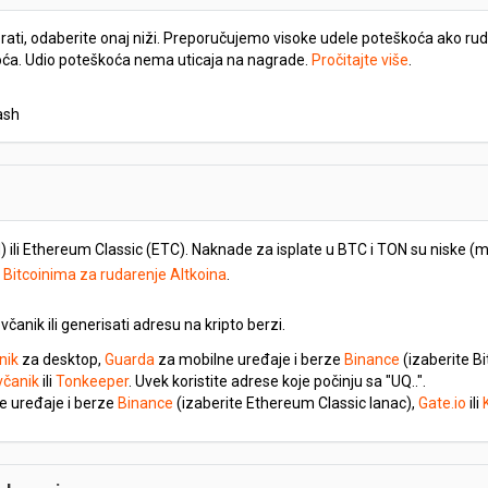
ti, odaberite onaj niži. Preporučujemo visoke udele poteškoća ako rudari
oća. Udio poteškoća nema uticaja na nagrade.
Pročitajte više
.
ash
 ili Ethereum Classic (ETC). Naknade za isplate u BTC i TON su niske (ma
u Bitcoinima za rudarenje Altkoina
.
včanik ili generisati adresu na kripto berzi.
nik
za desktop,
Guarda
za mobilne uređaje i berze
Binance
(izaberite B
včanik
ili
Tonkeeper
. Uvek koristite adrese koje počinju sa "UQ..".
e uređaje i berze
Binance
(izaberite Ethereum Classic lanac),
Gate.io
ili