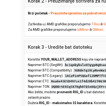
Korak 2 - Preuzimanje softvera za r
Brzi početak -
Preuzmite spremnu za pokret verzi
Za Nvidia-u i AMD grafičke preporučujemo
T-Rex
ili
G
Za AMD grafičke preporučujemo
lolMiner
ili
GMiner
.
Korak 3 - Uredite bat datoteku
Koristite
YOUR_WALLET_ADDRESS
koju ste napravil
Naprimer BTC (SegWit):
bc1qnkyhslv83yyp0q0su
Naprimer BTC (Compatibility):
3GRdnTq18LyNveWa
Naprimer BTC (Legacy):
1A1zP1eP5QGefi2DMPTfT
Naprimer ETC:
0xa6e43E5D497ce1f4d28b4270630
Naprimer TON:
UQDBrSEOIq5X78ghOTQIn6QzjXYr
Ako želite, možete
promeniti RIG_ID
u bat datoteci.
ostaviti prazno.
Dužina
RIG_ID - maksimalno 32 karaktera
. Koristit