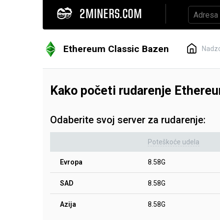
2MINERS.COM
Ethereum Classic Bazen
Nadzo
Kako početi rudarenje Ethere
Odaberite svoj server za rudarenje:
Poteškoće udela
Evropa
8.58G
SAD
8.58G
Azija
8.58G