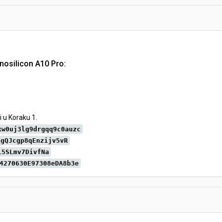
nosilicon A10 Pro:
i u Koraku 1.
xw0uj3lg9drgqq9c0auzc
1gQJcgp8qEnzijv5vR
L5SLmv7DivfNa
4270630E97308eDA8b3e