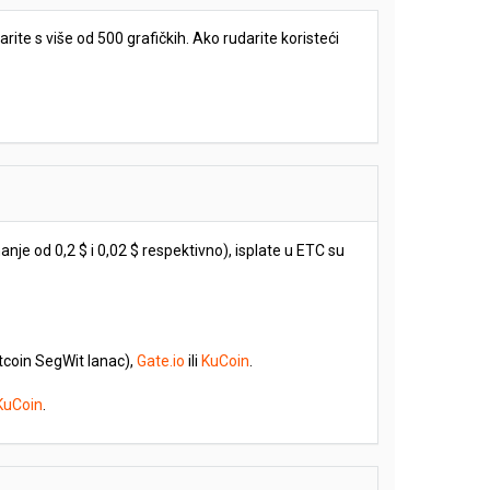
te s više od 500 grafičkih. Ako rudarite koristeći
nje od 0,2 $ i 0,02 $ respektivno), isplate u ETC su
itcoin SegWit lanac),
Gate.io
ili
KuCoin
.
KuCoin
.