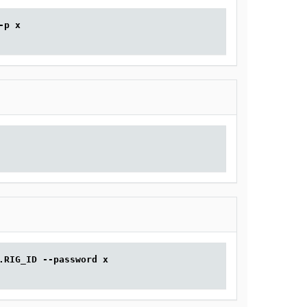
-p x
.RIG_ID --password x