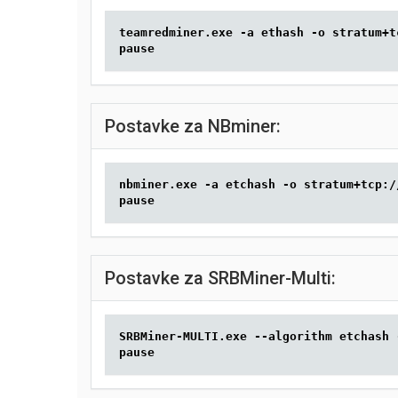
teamredminer.exe -a ethash -o stratum+t
pause
Postavke za NBminer:
nbminer.exe -a etchash -o stratum+tcp:/
pause
Postavke za SRBMiner-Multi:
SRBMiner-MULTI.exe --algorithm etchash 
pause